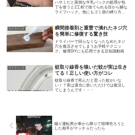
ハサミだと面倒な牛乳パックの処理が包
丁を使うと2工程で捨てられる目から鱗な
ライフハック。他にもゴミ袋の縛り方な
ど紹介されてます。
瞬間接着剤と重曹で潰れたネジ穴
ライフハック
を簡単に修復する驚き技
ドライバーで回らなくなったなめたネジ
穴を復活させてしまうお手軽テクニッ
ク。修理DIYにも応用できる豆知識動画
蚊取り線香を嗅いだ蚊が実は生き
ライフハック
てる！正しい使い方がコレ
蚊取り線香で死んだと思った蚊がいな
い！？実は適当に炊いただけでは復活し
てしまうんです・・・
煽り運転男が車から降りて喧嘩売ろうと
した相手がマッチョだったら