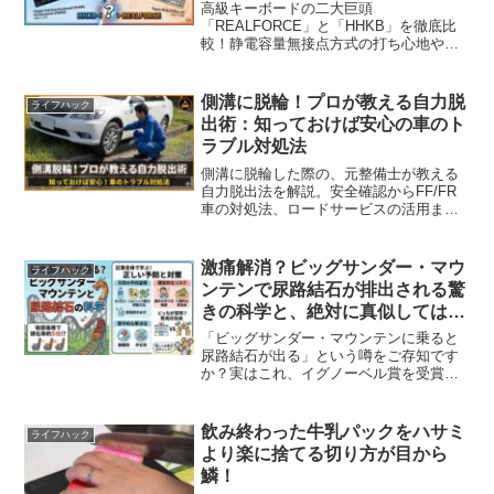
高級キーボードの二大巨頭
「REALFORCE」と「HHKB」を徹底比
較！静電容量無接点方式の打ち心地やキ
ー配列の違い、双方のメリット・デメリ
ットを解説します。ノマド派・オフィス
派など、用途や好みに合わせた失敗しな
側溝に脱輪！プロが教える自力脱
ライフハック
い選び方が分かります。
出術：知っておけば安心の車のト
ラブル対処法
側溝に脱輪した際の、元整備士が教える
自力脱出法を解説。安全確認からFF/FR
車の対処法、ロードサービスの活用まで
網羅。
激痛解消？ビッグサンダー・マウ
ライフハック
ンテンで尿路結石が排出される驚
きの科学と、絶対に真似してはい
けない現実的な理由
「ビッグサンダー・マウンテンに乗ると
尿路結石が出る」という噂をご存知です
か？実はこれ、イグノーベル賞を受賞し
た大真面目な研究なんです。その驚きの
仕組みと、知っておくべき現実的なリス
ク、日常でできる予防法を徹底解説しま
飲み終わった牛乳パックをハサミ
ライフハック
す。
より楽に捨てる切り方が目から
鱗！