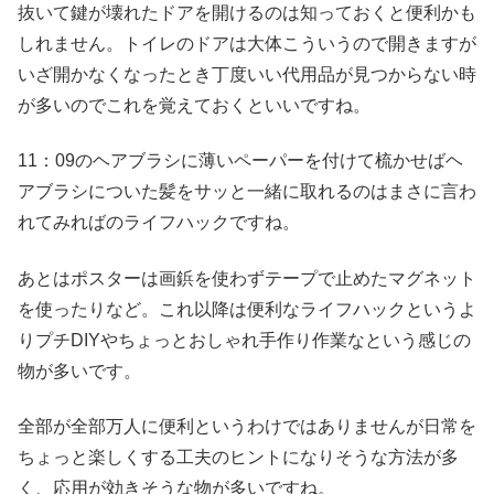
抜いて鍵が壊れたドアを開けるのは知っておくと便利かも
しれません。トイレのドアは大体こういうので開きますが
いざ開かなくなったとき丁度いい代用品が見つからない時
が多いのでこれを覚えておくといいですね。
11：09のヘアブラシに薄いペーパーを付けて梳かせばヘ
アブラシについた髪をサッと一緒に取れるのはまさに言わ
れてみればのライフハックですね。
あとはポスターは画鋲を使わずテープで止めたマグネット
を使ったりなど。これ以降は便利なライフハックというよ
りプチDIYやちょっとおしゃれ手作り作業なという感じの
物が多いです。
全部が全部万人に便利というわけではありませんが日常を
ちょっと楽しくする工夫のヒントになりそうな方法が多
く、応用が効きそうな物が多いですね。